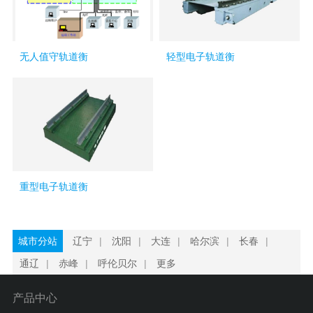
无人值守轨道衡
轻型电子轨道衡
重型电子轨道衡
城市分站
辽宁
|
沈阳
|
大连
|
哈尔滨
|
长春
|
通辽
|
赤峰
|
呼伦贝尔
|
更多
产品中心