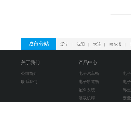
城市分站
辽宁
|
沈阳
|
大连
|
哈尔滨
|
关于我们
产品中心
公司简介
电子汽车衡
电
联系我们
电子轨道衡
电
配料系统
称
装载机秤
定
衡器及配件
电