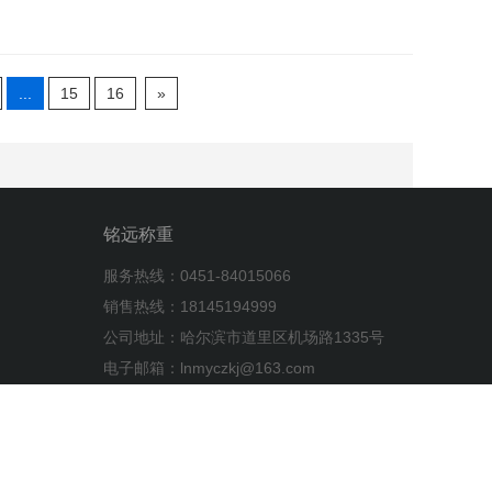
...
15
16
»
铭远称重
服务热线：0451-84015066
销售热线：18145194999
公司地址：哈尔滨市道里区机场路1335号
电子邮箱：lnmyczkj@163.com