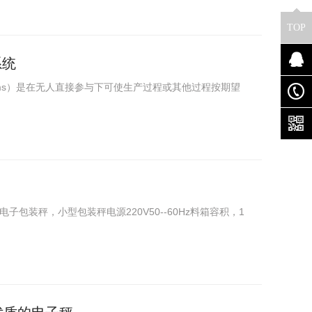
TOP
系统
l systems）是在无人直接参与下可使生产过程或其他过程按期望
包装秤，小型包装秤电源220V50--60Hz料箱容积，1