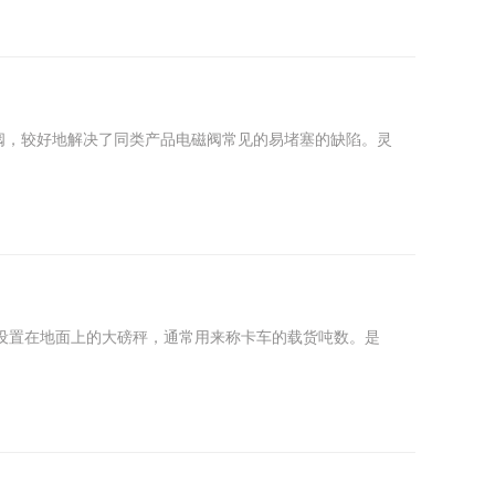
切断阀，较好地解决了同类产品电磁阀常见的易堵塞的缺陷。灵
汽车衡，设置在地面上的大磅秤，通常用来称卡车的载货吨数。是