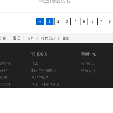
112
|
2022.05.12
«
1
2
3
4
5
6
7
8
长春
|
通辽
|
赤峰
|
呼伦贝尔
|
更多
现场案例
新闻中心
子皮带秤
化工
公司简介
子吊秤
制药与生物技术
联系我们
重模块
食品与饮料
量包装秤
学术、科研与教育
子平台秤
检测实验室和卫生机构
金属、塑料与电子元件